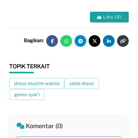
Like
(
0
)
Bagikan:
TOPIK TERKAIT
dress muslim wanita
zaida dress
gamis syar'i
Komentar (0)