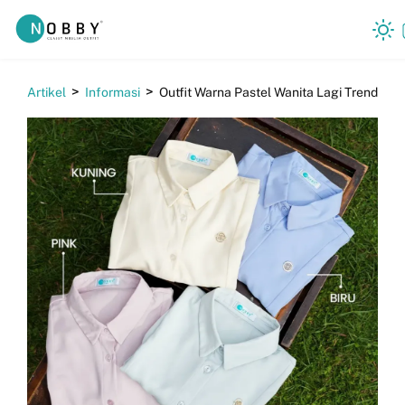
Our Company
>
>
Artikel
Informasi
Outfit Warna Pastel Wanita Lagi Trend
Artikel
Store
Contact
Career
IDN