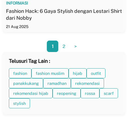
INFORMASI
Fashion Hack: 6 Gaya Stylish dengan Lestari Shirt
dari Nobby
21 Aug 2025
1
2
>
Telusuri Tag Lain :
fashion
fashion muslim
hijab
outfit
panakkukang
ramadhan
rekomendasi
rekomendasi hijab
reopening
rossa
scarf
stylish